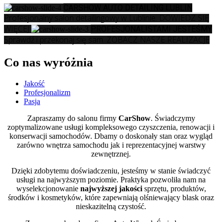
CARSHOW
AUTO DETAILING LUBLIN
Profesjonalny salon detailingowy w Lublinie.
DOWIEDZ SIĘ
WIĘCEJ
PROFESJONALISTAMI
JESTEŚMY
Sprawdź i przekonaj się sam.
ZOBACZ NASZE REALIZACJE
Co nas wyróżnia
Jakość
Profesjonalizm
Pasja
Zapraszamy do salonu firmy
CarShow
. Świadczymy
zoptymalizowane usługi kompleksowego czyszczenia, renowacji i
konserwacji samochodów. Dbamy o doskonały stan oraz wygląd
zarówno wnętrza samochodu jak i reprezentacyjnej warstwy
zewnętrznej.
Dzięki zdobytemu doświadczeniu, jesteśmy w stanie świadczyć
usługi na najwyższym poziomie. Praktyka pozwoliła nam na
wyselekcjonowanie
najwyższej jakości
sprzętu, produktów,
środków i kosmetyków, które zapewniają olśniewający blask oraz
nieskazitelną czystość.