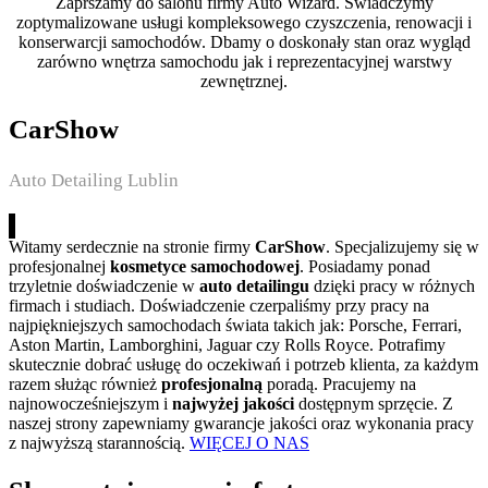
Zaprszamy do salonu firmy Auto Wizard. Świadczymy
zoptymalizowane usługi kompleksowego czyszczenia, renowacji i
konserwarcji samochodów. Dbamy o doskonały stan oraz wygląd
zarówno wnętrza samochodu jak i reprezentacyjnej warstwy
zewnętrznej.
CarShow
Auto Detailing Lublin
Witamy serdecznie na stronie firmy
CarShow
. Specjalizujemy się w
profesjonalnej
kosmetyce samochodowej
. Posiadamy ponad
trzyletnie doświadczenie w
auto detailingu
dzięki pracy w różnych
firmach i studiach. Doświadczenie czerpaliśmy przy pracy na
najpiękniejszych samochodach świata takich jak: Porsche, Ferrari,
Aston Martin, Lamborghini, Jaguar czy Rolls Royce. Potrafimy
skutecznie dobrać usługę do oczekiwań i potrzeb klienta, za każdym
razem służąc również
profesjonalną
poradą. Pracujemy na
najnowocześniejszym i
najwyżej jakości
dostępnym sprzęcie. Z
naszej strony zapewniamy gwarancje jakości oraz wykonania pracy
z najwyższą starannością.
WIĘCEJ O NAS