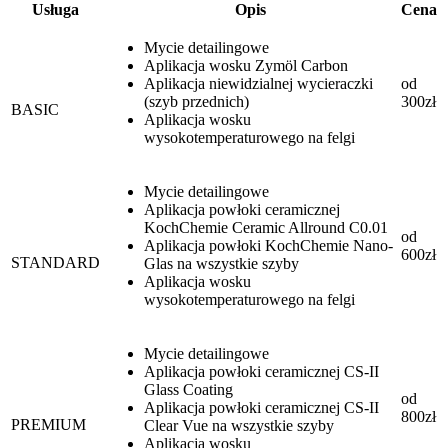
Usługa
Opis
Cena
Mycie detailingowe
Aplikacja wosku Zymöl Carbon
Aplikacja niewidzialnej wycieraczki
od
(szyb przednich)
300zł
BASIC
Aplikacja wosku
wysokotemperaturowego na felgi
Mycie detailingowe
Aplikacja powłoki ceramicznej
KochChemie Ceramic Allround C0.01
od
Aplikacja powłoki KochChemie Nano-
600zł
STANDARD
Glas na wszystkie szyby
Aplikacja wosku
wysokotemperaturowego na felgi
Mycie detailingowe
Aplikacja powłoki ceramicznej CS-II
Glass Coating
od
Aplikacja powłoki ceramicznej CS-II
800zł
PREMIUM
Clear Vue na wszystkie szyby
Aplikacja wosku