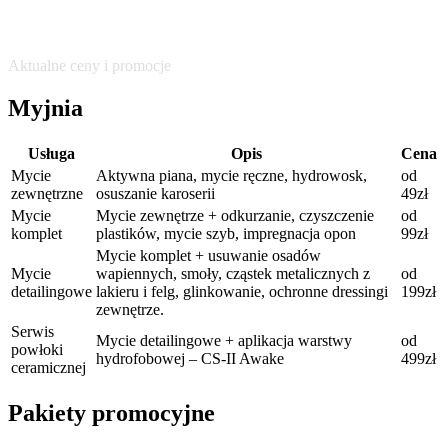
Cennik
Aktualne ceny i promocje
Myjnia
Usługa
Opis
Cena
Mycie
Aktywna piana, mycie ręczne, hydrowosk,
od
zewnętrzne
osuszanie karoserii
49zł
Mycie
Mycie zewnętrze + odkurzanie, czyszczenie
od
komplet
plastików, mycie szyb, impregnacja opon
99zł
Mycie komplet + usuwanie osadów
Mycie
wapiennych, smoły, cząstek metalicznych z
od
detailingowe
lakieru i felg, glinkowanie, ochronne dressingi
199zł
zewnętrze.
Serwis
Mycie detailingowe + aplikacja warstwy
od
powłoki
hydrofobowej – CS-II Awake
499zł
ceramicznej
Pakiety promocyjne