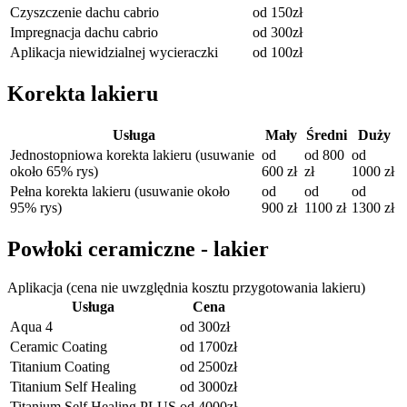
Czyszczenie dachu cabrio
od 150zł
Impregnacja dachu cabrio
od 300zł
Aplikacja niewidzialnej wycieraczki
od 100zł
Korekta lakieru
Usługa
Mały
Średni
Duży
Jednostopniowa korekta lakieru (usuwanie
od
od 800
od
około 65% rys)
600 zł
zł
1000 zł
Pełna korekta lakieru (usuwanie około
od
od
od
95% rys)
900 zł
1100 zł
1300 zł
Powłoki ceramiczne - lakier
Aplikacja (cena nie uwzględnia kosztu przygotowania lakieru)
Usługa
Cena
Aqua 4
od 300zł
Ceramic Coating
od 1700zł
Titanium Coating
od 2500zł
Titanium Self Healing
od 3000zł
Titanium Self Healing PLUS
od 4000zł