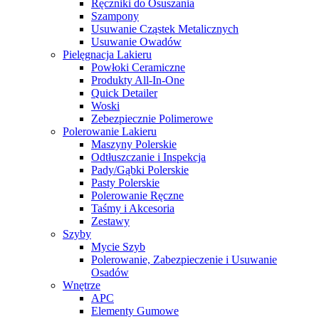
Ręczniki do Osuszania
Szampony
Usuwanie Cząstek Metalicznych
Usuwanie Owadów
Pielęgnacja Lakieru
Powłoki Ceramiczne
Produkty All-In-One
Quick Detailer
Woski
Zebezpiecznie Polimerowe
Polerowanie Lakieru
Maszyny Polerskie
Odtłuszczanie i Inspekcja
Pady/Gąbki Polerskie
Pasty Polerskie
Polerowanie Ręczne
Taśmy i Akcesoria
Zestawy
Szyby
Mycie Szyb
Polerowanie, Zabezpieczenie i Usuwanie
Osadów
Wnętrze
APC
Elementy Gumowe