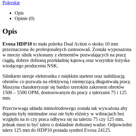
Polerskie
Opis
Opinie (0)
Opis
Evoxa HDP10
to mała polerka Dual Action o skoku 10 mm
przeznaczona do profesjonalnych zastosowań. Została wyposażona
w mocny silnik wykonany z elementów pozwalających na pracę
ciągłą, dobrze dobraną przekładnię kątową oraz wszystkie łożyska
wiodącego producenta NSK.
Silnikiem steruje elektronika z miękkim startem oraz stabilizacją
obrotów co pozwala na efektywną i niemęczącą długotrwałą pracę.
Maszyna charakteryzuje się bardzo szerokim zakresem obrotów
1500 – 5500 OPM, dostosowanym do pracy z talerzami 75 i 125
mm.
Przeciwwaga układu mimośrodowego została tak wyważona aby
drgania były minimalne oraz nie było różnicy w wibracjach bez
względu na to czy praca odbywa się na talerzu 75 czy 125 mm,
jednak musi to być talerz o dokładnie dobranej wadze. Odpowiedni
talerz 125 mm do HDP10 posiada symbol Evoxa 24125.