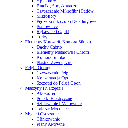
Aplikatory
Butelki, Spryskiwacze
Czyszczenie Mikrofibr i Padów
Mikrofibry
Pędzelki i Szczotki Detailingowe
Pianownice
Rękawice i Gąbki
Torby
Elementy Karoserii, Komora Silnika
Dachy Cabrio
Elementy Metalowe i Chrom
Komora Silnika
Plastiki Zewnętrzne
Felgi i Opony
Czyszczenie Felg
Konserwacja Opon
Szczotki do Felg i Opon
Maszyny i Narzędzia
Akcesoria
Polerki Elektryczne
Szlifowanie i Matowanie
Talerze Mocujące
Mycie i Osuszanie
Glinkowanie
Piany Aktywne