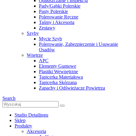
Odtłuszczanie i Inspekcja
Pady/Gąbki Polerskie
Pasty Polerskie
Polerowanie Ręczne
Taśmy i Akcesoria
Zestawy
Szyby
Mycie Szyb
Polerowanie, Zabezpieczenie i Usuwanie
Osadów
Wnętrze
APC
Elementy Gumowe
Plastiki Wewnętrzne
Tapicerka Materiałowa
Tapicerka Skórzana
Zapachy i Odświeżacze Powietrza
Search
Studio Detailingu
Sklep
Produkty
Akcesoria