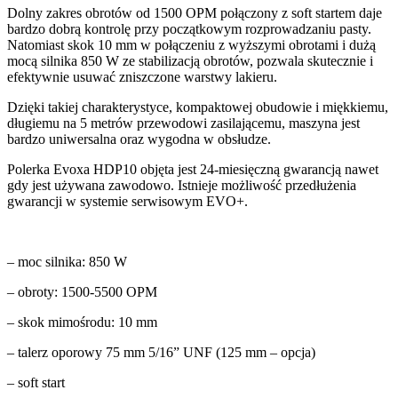
Dolny zakres obrotów od 1500 OPM połączony z soft startem daje
bardzo dobrą kontrolę przy początkowym rozprowadzaniu pasty.
Natomiast skok 10 mm w połączeniu z wyższymi obrotami i dużą
mocą silnika 850 W ze stabilizacją obrotów, pozwala skutecznie i
efektywnie usuwać zniszczone warstwy lakieru.
Dzięki takiej charakterystyce, kompaktowej obudowie i miękkiemu,
długiemu na 5 metrów przewodowi zasilającemu, maszyna jest
bardzo uniwersalna oraz wygodna w obsłudze.
Polerka Evoxa HDP10 objęta jest 24-miesięczną gwarancją nawet
gdy jest używana zawodowo. Istnieje możliwość przedłużenia
gwarancji w systemie serwisowym EVO+.
– moc silnika: 850 W
– obroty: 1500-5500 OPM
– skok mimośrodu: 10 mm
– talerz oporowy 75 mm 5/16” UNF (125 mm – opcja)
– soft start