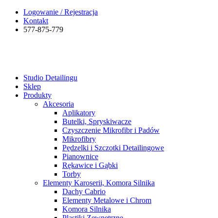
Logowanie / Rejestracja
Kontakt
577-875-779
Studio Detailingu
Sklep
Produkty
Akcesoria
Aplikatory
Butelki, Spryskiwacze
Czyszczenie Mikrofibr i Padów
Mikrofibry
Pędzelki i Szczotki Detailingowe
Pianownice
Rękawice i Gąbki
Torby
Elementy Karoserii, Komora Silnika
Dachy Cabrio
Elementy Metalowe i Chrom
Komora Silnika
Plastiki Zewnętrzne