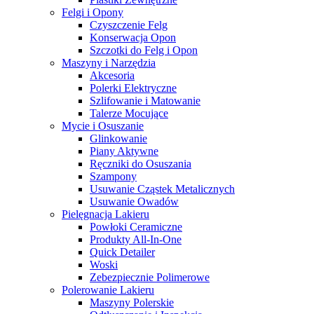
Felgi i Opony
Czyszczenie Felg
Konserwacja Opon
Szczotki do Felg i Opon
Maszyny i Narzędzia
Akcesoria
Polerki Elektryczne
Szlifowanie i Matowanie
Talerze Mocujące
Mycie i Osuszanie
Glinkowanie
Piany Aktywne
Ręczniki do Osuszania
Szampony
Usuwanie Cząstek Metalicznych
Usuwanie Owadów
Pielęgnacja Lakieru
Powłoki Ceramiczne
Produkty All-In-One
Quick Detailer
Woski
Zebezpiecznie Polimerowe
Polerowanie Lakieru
Maszyny Polerskie