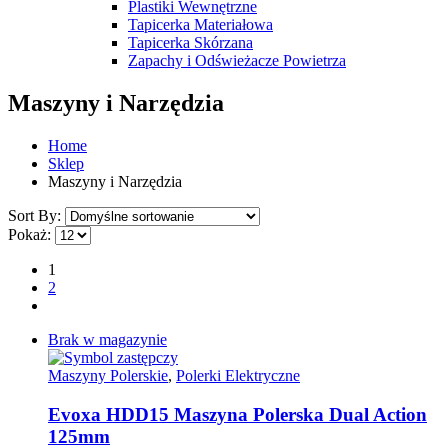
Plastiki Wewnętrzne
Tapicerka Materiałowa
Tapicerka Skórzana
Zapachy i Odświeżacze Powietrza
Maszyny i Narzędzia
Home
Sklep
Maszyny i Narzędzia
Sort By:
Pokaż:
1
2
Brak w magazynie
Maszyny Polerskie
,
Polerki Elektryczne
Evoxa HDD15 Maszyna Polerska Dual Action
125mm