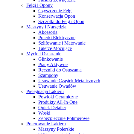
Felgi i Opony
Czyszczenie Felg
Konserwacja Opon
Szczotki do Felg i Opon
Maszyny i Narzędzia
Akcesoria
Polerki Elektryczne
Szlifowanie i Matowanie
Talerze Mocujące
Mycie i Osuszanie
Glinkowanie
Piany Aktywne
Ręczniki do Osuszania
Szampony
Usuwanie Cząstek Metalicznych
Usuwanie Owadów
Pielęgnacja Lakieru
Powłoki Ceramiczne
Produkty All-In-One
Quick Detailer
Woski
Zebezpiecznie Polimerowe
Polerowanie Lakieru
Maszyny Polerskie