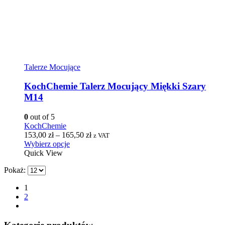
Talerze Mocujące
KochChemie Talerz Mocujący Miękki Szary
M14
0
out of 5
KochChemie
153,00
zł
–
165,50
zł
z VAT
Wybierz opcje
Quick View
Pokaż:
1
2