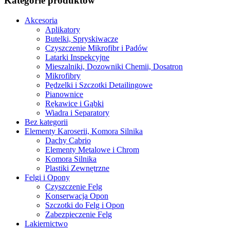
Kategorie produktów
Akcesoria
Aplikatory
Butelki, Spryskiwacze
Czyszczenie Mikrofibr i Padów
Latarki Inspekcyjne
Mieszalniki, Dozowniki Chemii, Dosatron
Mikrofibry
Pędzelki i Szczotki Detailingowe
Pianownice
Rękawice i Gąbki
Wiadra i Separatory
Bez kategorii
Elementy Karoserii, Komora Silnika
Dachy Cabrio
Elementy Metalowe i Chrom
Komora Silnika
Plastiki Zewnętrzne
Felgi i Opony
Czyszczenie Felg
Konserwacja Opon
Szczotki do Felg i Opon
Zabezpieczenie Felg
Lakiernictwo