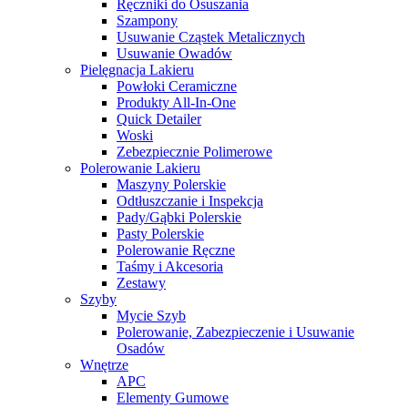
Ręczniki do Osuszania
Szampony
Usuwanie Cząstek Metalicznych
Usuwanie Owadów
Pielęgnacja Lakieru
Powłoki Ceramiczne
Produkty All-In-One
Quick Detailer
Woski
Zebezpiecznie Polimerowe
Polerowanie Lakieru
Maszyny Polerskie
Odtłuszczanie i Inspekcja
Pady/Gąbki Polerskie
Pasty Polerskie
Polerowanie Ręczne
Taśmy i Akcesoria
Zestawy
Szyby
Mycie Szyb
Polerowanie, Zabezpieczenie i Usuwanie
Osadów
Wnętrze
APC
Elementy Gumowe