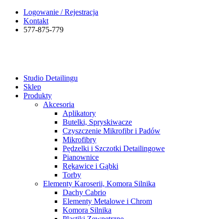
Logowanie / Rejestracja
Kontakt
577-875-779
Studio Detailingu
Sklep
Produkty
Akcesoria
Aplikatory
Butelki, Spryskiwacze
Czyszczenie Mikrofibr i Padów
Mikrofibry
Pędzelki i Szczotki Detailingowe
Pianownice
Rękawice i Gąbki
Torby
Elementy Karoserii, Komora Silnika
Dachy Cabrio
Elementy Metalowe i Chrom
Komora Silnika
Plastiki Zewnętrzne