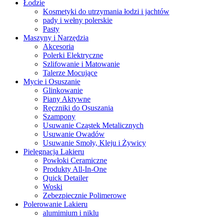
Łodzie
Kosmetyki do utrzymania łodzi i jachtów
pady i wełny polerskie
Pasty
Maszyny i Narzędzia
Akcesoria
Polerki Elektryczne
Szlifowanie i Matowanie
Talerze Mocujące
Mycie i Osuszanie
Glinkowanie
Piany Aktywne
Ręczniki do Osuszania
Szampony
Usuwanie Cząstek Metalicznych
Usuwanie Owadów
Usuwanie Smoły, Kleju i Żywicy
Pielęgnacja Lakieru
Powłoki Ceramiczne
Produkty All-In-One
Quick Detailer
Woski
Zebezpiecznie Polimerowe
Polerowanie Lakieru
alumimium i niklu