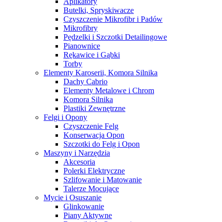
Aplikatory
Butelki, Spryskiwacze
Czyszczenie Mikrofibr i Padów
Mikrofibry
Pędzelki i Szczotki Detailingowe
Pianownice
Rękawice i Gąbki
Torby
Elementy Karoserii, Komora Silnika
Dachy Cabrio
Elementy Metalowe i Chrom
Komora Silnika
Plastiki Zewnętrzne
Felgi i Opony
Czyszczenie Felg
Konserwacja Opon
Szczotki do Felg i Opon
Maszyny i Narzędzia
Akcesoria
Polerki Elektryczne
Szlifowanie i Matowanie
Talerze Mocujące
Mycie i Osuszanie
Glinkowanie
Piany Aktywne