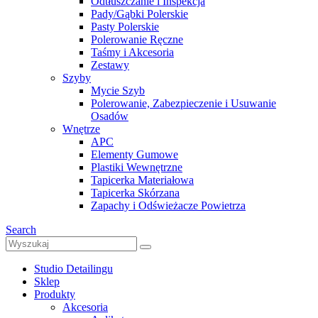
Odtłuszczanie i Inspekcja
Pady/Gąbki Polerskie
Pasty Polerskie
Polerowanie Ręczne
Taśmy i Akcesoria
Zestawy
Szyby
Mycie Szyb
Polerowanie, Zabezpieczenie i Usuwanie
Osadów
Wnętrze
APC
Elementy Gumowe
Plastiki Wewnętrzne
Tapicerka Materiałowa
Tapicerka Skórzana
Zapachy i Odświeżacze Powietrza
Search
Studio Detailingu
Sklep
Produkty
Akcesoria