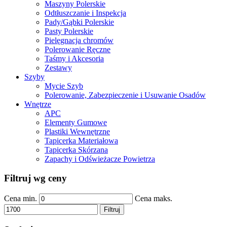
Maszyny Polerskie
Odtłuszczanie i Inspekcja
Pady/Gąbki Polerskie
Pasty Polerskie
Pielęgnacja chromów
Polerowanie Ręczne
Taśmy i Akcesoria
Zestawy
Szyby
Mycie Szyb
Polerowanie, Zabezpieczenie i Usuwanie Osadów
Wnętrze
APC
Elementy Gumowe
Plastiki Wewnętrzne
Tapicerka Materiałowa
Tapicerka Skórzana
Zapachy i Odświeżacze Powietrza
Filtruj wg ceny
Cena min.
Cena maks.
Filtruj