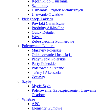
Ręczniki do Osuszania
Szampony
Usuwanie Cząstek Metalicznych
Usuwanie Owadów
Pielęgnacja Lakieru
Powłoki Ceramiczne
Produkty All-In-One
Quick Detailer
Woski
Zebezpiecznie Polimerowe
Polerowanie Lakieru
Maszyny Polerskie
Odtłuszczanie i Inspekcja
Pady/Gąbki Polerskie
Pasty Polerskie
Polerowanie Ręczne
Taśmy i Akcesoria
Zestawy
Szyby
Mycie Szyb
Polerowanie, Zabezpieczenie i Usuwanie
Osadów
Wnętrze
APC
Elementy Gumowe