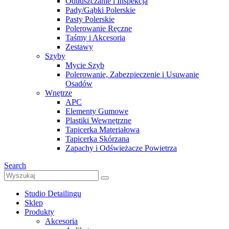
Odtłuszczanie i Inspekcja
Pady/Gąbki Polerskie
Pasty Polerskie
Polerowanie Ręczne
Taśmy i Akcesoria
Zestawy
Szyby
Mycie Szyb
Polerowanie, Zabezpieczenie i Usuwanie
Osadów
Wnętrze
APC
Elementy Gumowe
Plastiki Wewnętrzne
Tapicerka Materiałowa
Tapicerka Skórzana
Zapachy i Odświeżacze Powietrza
Search
Studio Detailingu
Sklep
Produkty
Akcesoria