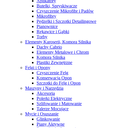
Aplikatory
Butelki, Spryskiwacze
Czyszczenie Mikrofibr i Padów
Mikrofibry
Pędzelki i Szczotki Detailingowe
Pianownice
Rękawice i Gąbki
Torby
Elementy Karoserii, Komora Silnika
Dachy Cabrio
Elementy Metalowe i Chrom
Komora Silnika
Plastiki Zewnętrzne
Felgi i Opony
Czyszczenie Felg
Konserwacja Opon
Szczotki do Felg i Opon
Maszyny i Narzędzia
Akcesoria
Polerki Elektryczne
Szlifowanie i Matowanie
Talerze Mocujące
Mycie i Osuszanie
Glinkowanie
Piany Aktywne