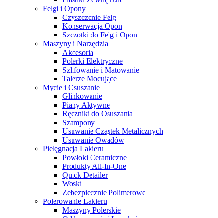
Felgi i Opony
Czyszczenie Felg
Konserwacja Opon
Szczotki do Felg i Opon
Maszyny i Narzędzia
Akcesoria
Polerki Elektryczne
Szlifowanie i Matowanie
Talerze Mocujące
Mycie i Osuszanie
Glinkowanie
Piany Aktywne
Ręczniki do Osuszania
Szampony
Usuwanie Cząstek Metalicznych
Usuwanie Owadów
Pielęgnacja Lakieru
Powłoki Ceramiczne
Produkty All-In-One
Quick Detailer
Woski
Zebezpiecznie Polimerowe
Polerowanie Lakieru
Maszyny Polerskie