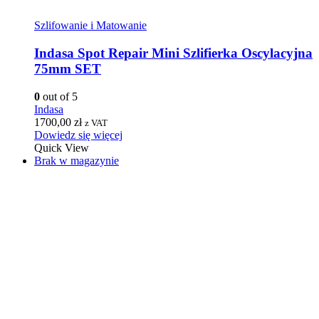
Szlifowanie i Matowanie
Indasa Spot Repair Mini Szlifierka Oscylacyjna
75mm SET
0
out of 5
Indasa
1700,00
zł
z VAT
Dowiedz się więcej
Quick View
Brak w magazynie