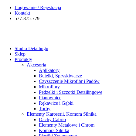
Logowanie / Rejestracja
Kontakt
577-875-779
Studio Detailingu
Sklep
Produkty
Akcesoria
Aplikatory
Butelki, Spryskiwacze
Czyszczenie Mikrofibr i Padów
Mikrofibry
Pędzelki i Szczotki Detailingowe
Pianownice
Rękawice i Gąbki
Torby
Elementy Karoserii, Komora Silnika
Dachy Cabrio
Elementy Metalowe i Chrom
Komora Silnika
Plastiki Zewnętrzne