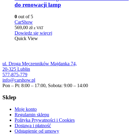
do renowacji lamp
0
out of 5
CarShow
569,00
zł
z VAT
Dowiedz się więcej
Quick View
ul. Droga Męczenników Majdanka 74,
20-325 Lublin
577-875-779
info@carshow.pl
Pon – Pt: 8:00 – 17:00, Sobota: 9:00 – 14:00
Sklep
Moje konto
Regulamin sklepu
Polityka Prywatności i Cookies
Dostawa i płatność
Odstąpienie od umowy