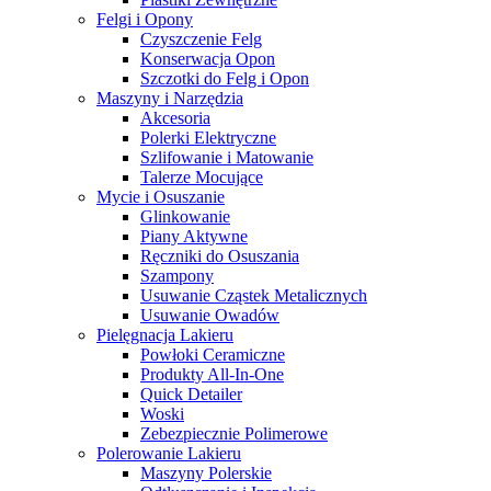
Felgi i Opony
Czyszczenie Felg
Konserwacja Opon
Szczotki do Felg i Opon
Maszyny i Narzędzia
Akcesoria
Polerki Elektryczne
Szlifowanie i Matowanie
Talerze Mocujące
Mycie i Osuszanie
Glinkowanie
Piany Aktywne
Ręczniki do Osuszania
Szampony
Usuwanie Cząstek Metalicznych
Usuwanie Owadów
Pielęgnacja Lakieru
Powłoki Ceramiczne
Produkty All-In-One
Quick Detailer
Woski
Zebezpiecznie Polimerowe
Polerowanie Lakieru
Maszyny Polerskie