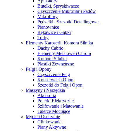
Aplikatory
Butelki, Spryskiwacze
Czyszczenie Mikrofibr i Padów
Mikrofibry
Pędzelki i Szczotki Detailingowe
Pianownice
Rękawice i Gąbki
Torby
Elementy Karoserii, Komora Silnika
Dachy Cabrio
Elementy Metalowe i Chrom
Komora Silnika
Plastiki Zewnętrzne
Felgi i Opony
Czyszczenie Felg
Konserwacja Opon
Szczotki do Felg i Opon
Maszyny i Narzędzia
Akcesoria
Polerki Elektryczne
Szlifowanie i Matowanie
Talerze Mocujące
Mycie i Osuszanie
Glinkowanie
Piany Aktywne