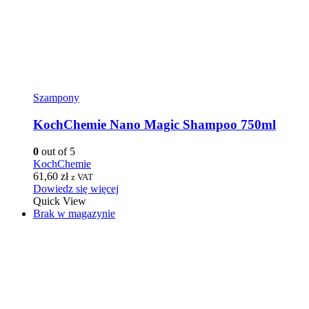
Szampony
KochChemie Nano Magic Shampoo 750ml
0
out of 5
KochChemie
61,60
zł
z VAT
Dowiedz się więcej
Quick View
Brak w magazynie