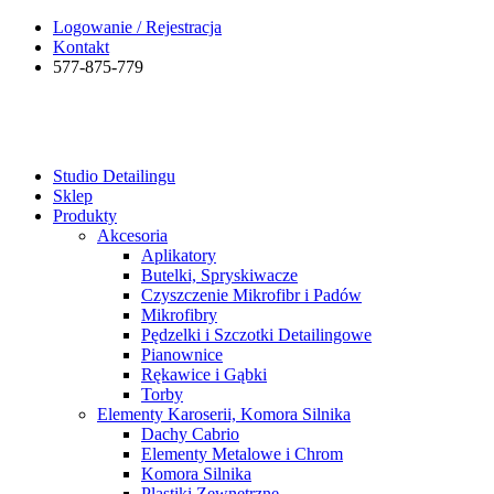
Logowanie / Rejestracja
Kontakt
577-875-779
Studio Detailingu
Sklep
Produkty
Akcesoria
Aplikatory
Butelki, Spryskiwacze
Czyszczenie Mikrofibr i Padów
Mikrofibry
Pędzelki i Szczotki Detailingowe
Pianownice
Rękawice i Gąbki
Torby
Elementy Karoserii, Komora Silnika
Dachy Cabrio
Elementy Metalowe i Chrom
Komora Silnika
Plastiki Zewnętrzne