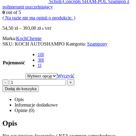
Scholl-Concepts SHAM-POL Szampon z
polimerami uszczelniający
0
out of 5
( Na razie nie ma opinii o produkcie. )
54,50
zł
–
393,00
zł
z VAT
Marka:
KochChemie
SKU:
KOCH AUTOSHAMPO
Kategoria:
Szampony
10l
30l
Pojemność
1l
Wyczyść
-
+
Dodaj do koszyka
Opis
Informacje dodatkowe
Opinie (0)
Opis
Nie zawierający fosoranów i NTA szampon samochodowy