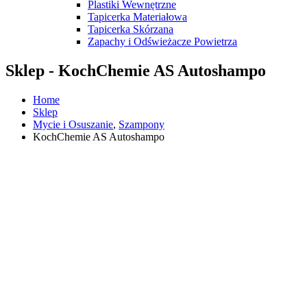
Plastiki Wewnętrzne
Tapicerka Materiałowa
Tapicerka Skórzana
Zapachy i Odświeżacze Powietrza
Sklep - KochChemie AS Autoshampo
Home
Sklep
Mycie i Osuszanie
,
Szampony
KochChemie AS Autoshampo