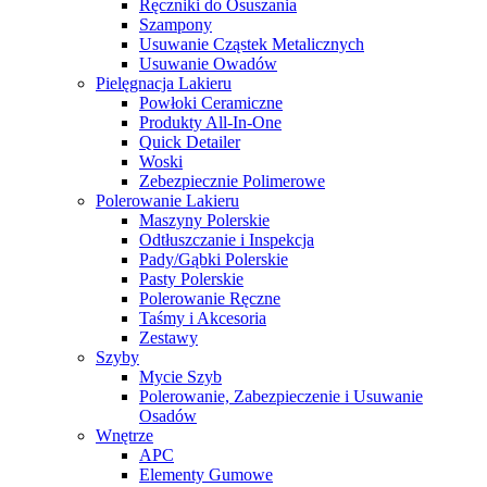
Ręczniki do Osuszania
Szampony
Usuwanie Cząstek Metalicznych
Usuwanie Owadów
Pielęgnacja Lakieru
Powłoki Ceramiczne
Produkty All-In-One
Quick Detailer
Woski
Zebezpiecznie Polimerowe
Polerowanie Lakieru
Maszyny Polerskie
Odtłuszczanie i Inspekcja
Pady/Gąbki Polerskie
Pasty Polerskie
Polerowanie Ręczne
Taśmy i Akcesoria
Zestawy
Szyby
Mycie Szyb
Polerowanie, Zabezpieczenie i Usuwanie
Osadów
Wnętrze
APC
Elementy Gumowe