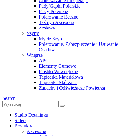
Odtłuszczanie i Inspekcja
Pady/Gąbki Polerskie
Pasty Polerskie
Polerowanie Ręczne
Taśmy i Akcesoria
Zestawy
Szyby
Mycie Szyb
Polerowanie, Zabezpieczenie i Usuwanie
Osadów
Wnętrze
APC
Elementy Gumowe
Plastiki Wewnętrzne
Tapicerka Materiałowa
Tapicerka Skórzana
Zapachy i Odświeżacze Powietrza
Search
Studio Detailingu
Sklep
Produkty
Akcesoria