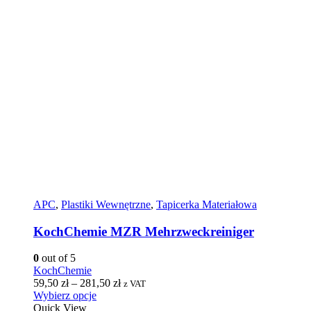
APC
,
Plastiki Wewnętrzne
,
Tapicerka Materiałowa
KochChemie MZR Mehrzweckreiniger
0
out of 5
KochChemie
59,50
zł
–
281,50
zł
z VAT
Wybierz opcje
Quick View