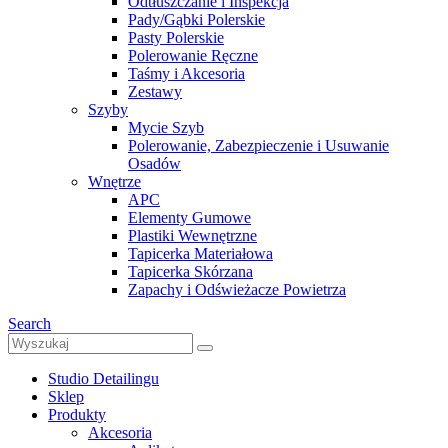
Odtłuszczanie i Inspekcja
Pady/Gąbki Polerskie
Pasty Polerskie
Polerowanie Ręczne
Taśmy i Akcesoria
Zestawy
Szyby
Mycie Szyb
Polerowanie, Zabezpieczenie i Usuwanie
Osadów
Wnętrze
APC
Elementy Gumowe
Plastiki Wewnętrzne
Tapicerka Materiałowa
Tapicerka Skórzana
Zapachy i Odświeżacze Powietrza
Search
Studio Detailingu
Sklep
Produkty
Akcesoria