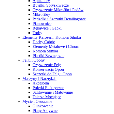
Aplikatory
Butelki, Spryskiwacze
Czyszczenie Mikrofibr i Padów
Mikrofibry
Pędzelki i Szczotki Detailingowe
Pianownice
Rękawice i Gąbki
Torby
Elementy Karoserii, Komora Silnika
Dachy Cabrio
Elementy Metalowe i Chrom
Komora Silnika
Plastiki Zewnętrzne
Felgi i Opony
Czyszczenie Felg
Konserwacja Opon
Szczotki do Felg i Opon
Maszyny i Narzędzia
Akcesoria
Polerki Elektryczne
Szlifowanie i Matowanie
Talerze Mocujące
Mycie i Osuszanie
Glinkowanie
Piany Aktywne