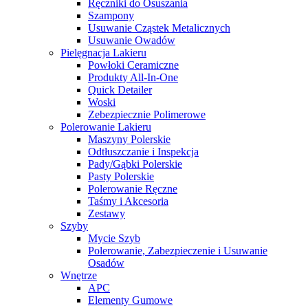
Ręczniki do Osuszania
Szampony
Usuwanie Cząstek Metalicznych
Usuwanie Owadów
Pielęgnacja Lakieru
Powłoki Ceramiczne
Produkty All-In-One
Quick Detailer
Woski
Zebezpiecznie Polimerowe
Polerowanie Lakieru
Maszyny Polerskie
Odtłuszczanie i Inspekcja
Pady/Gąbki Polerskie
Pasty Polerskie
Polerowanie Ręczne
Taśmy i Akcesoria
Zestawy
Szyby
Mycie Szyb
Polerowanie, Zabezpieczenie i Usuwanie
Osadów
Wnętrze
APC
Elementy Gumowe