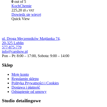
0
out of 5
KochChemie
225,20
zł
z VAT
Dowiedz się więcej
Quick View
ul. Droga Męczenników Majdanka 74,
20-325 Lublin
577-875-779
info@carshow.pl
Pon – Pt: 8:00 – 17:00, Sobota: 9:00 – 14:00
Sklep
Moje konto
Regulamin sklepu
Polityka Prywatności i Cookies
Dostawa i płatność
Odstąpienie od umowy
Studio detailingowe