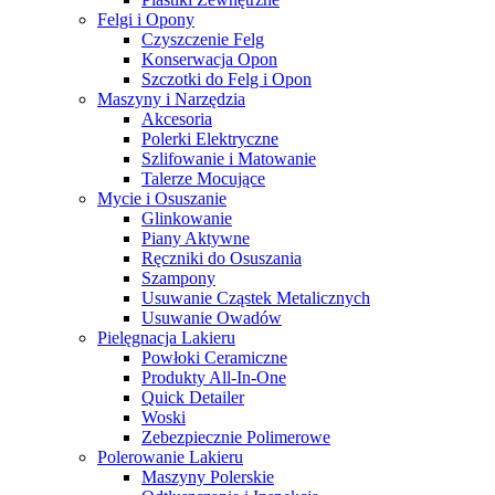
Felgi i Opony
Czyszczenie Felg
Konserwacja Opon
Szczotki do Felg i Opon
Maszyny i Narzędzia
Akcesoria
Polerki Elektryczne
Szlifowanie i Matowanie
Talerze Mocujące
Mycie i Osuszanie
Glinkowanie
Piany Aktywne
Ręczniki do Osuszania
Szampony
Usuwanie Cząstek Metalicznych
Usuwanie Owadów
Pielęgnacja Lakieru
Powłoki Ceramiczne
Produkty All-In-One
Quick Detailer
Woski
Zebezpiecznie Polimerowe
Polerowanie Lakieru
Maszyny Polerskie