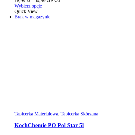
18,99
zł
–
54,99
zł
z VAT
Wybierz opcje
Quick View
Brak w magazynie
Tapicerka Materiałowa
,
Tapicerka Skórzana
KochChemie PO Pol Star 5l