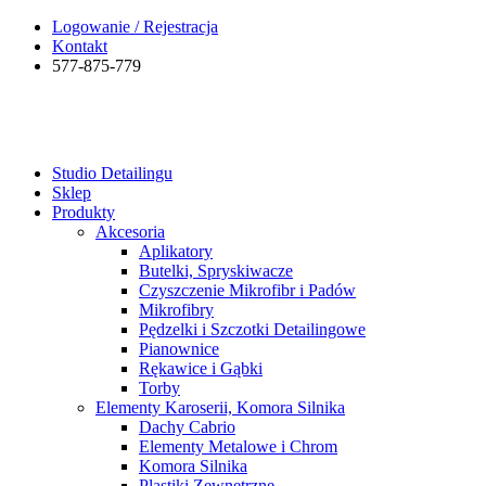
Logowanie / Rejestracja
Kontakt
577-875-779
Studio Detailingu
Sklep
Produkty
Akcesoria
Aplikatory
Butelki, Spryskiwacze
Czyszczenie Mikrofibr i Padów
Mikrofibry
Pędzelki i Szczotki Detailingowe
Pianownice
Rękawice i Gąbki
Torby
Elementy Karoserii, Komora Silnika
Dachy Cabrio
Elementy Metalowe i Chrom
Komora Silnika
Plastiki Zewnętrzne