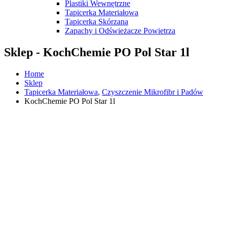
Plastiki Wewnętrzne
Tapicerka Materiałowa
Tapicerka Skórzana
Zapachy i Odświeżacze Powietrza
Sklep - KochChemie PO Pol Star 1l
Home
Sklep
Tapicerka Materiałowa
,
Czyszczenie Mikrofibr i Padów
KochChemie PO Pol Star 1l