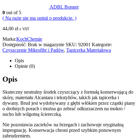
ADBL Bonnet
0
out of 5
( Na razie nie ma opinii o produkcie. )
44,00
zł
z VAT
Marka:
KochChemie
Dostępność:
Brak w magazynie
SKU:
92001
Kategorie:
Czyszczenie Mikrofibr i Padów
,
Tapicerka Materiałowa
Opis
Opinie (0)
Opis
Skuteczny neutralny środek czyszczący z formułą konserwującą do
skóry, materiału Alcantara i tekstyliów, takich jak tapicerka i
dywany. Brud jest wydobywany z głębi włókien przez cząstki piany
o drobnych porach i można go zebrać odkurzaczem na mokro /
sucho lub wilgotną ściereczką.
Nie pozostawia zacieków na brzegach i zachowuje oryginalną
impregnację. Konserwacja chroni przed szybkim ponownym
zabrudzeniem.