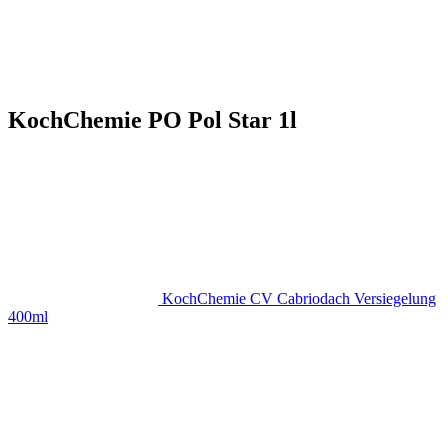
KochChemie PO Pol Star 1l
KochChemie CV Cabriodach Versiegelung
400ml