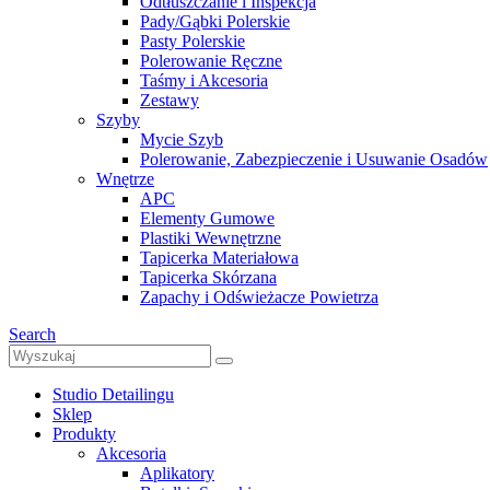
Odtłuszczanie i Inspekcja
Pady/Gąbki Polerskie
Pasty Polerskie
Polerowanie Ręczne
Taśmy i Akcesoria
Zestawy
Szyby
Mycie Szyb
Polerowanie, Zabezpieczenie i Usuwanie Osadów
Wnętrze
APC
Elementy Gumowe
Plastiki Wewnętrzne
Tapicerka Materiałowa
Tapicerka Skórzana
Zapachy i Odświeżacze Powietrza
Search
Studio Detailingu
Sklep
Produkty
Akcesoria
Aplikatory