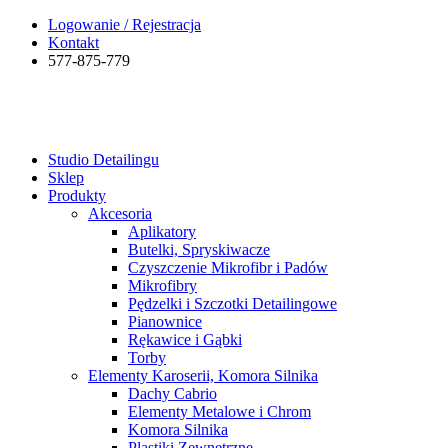
Logowanie / Rejestracja
Kontakt
577-875-779
Studio Detailingu
Sklep
Produkty
Akcesoria
Aplikatory
Butelki, Spryskiwacze
Czyszczenie Mikrofibr i Padów
Mikrofibry
Pędzelki i Szczotki Detailingowe
Pianownice
Rękawice i Gąbki
Torby
Elementy Karoserii, Komora Silnika
Dachy Cabrio
Elementy Metalowe i Chrom
Komora Silnika
Plastiki Zewnętrzne