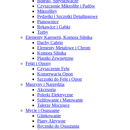
Butelki, Spryskiwacze
Czyszczenie Mikrofibr i Padów
Mikrofibry
Pędzelki i Szczotki Detailingowe
Pianownice
Rękawice i Gąbki
Torby
Elementy Karoserii, Komora Silnika
Dachy Cabrio
Elementy Metalowe i Chrom
Komora Silnika
Plastiki Zewnętrzne
Felgi i Opony
Czyszczenie Felg
Konserwacja Opon
Szczotki do Felg i Opon
Maszyny i Narzędzia
Akcesoria
Polerki Elektryczne
Szlifowanie i Matowanie
Talerze Mocujące
Mycie i Osuszanie
Glinkowanie
Piany Aktywne
Ręczniki do Osuszania