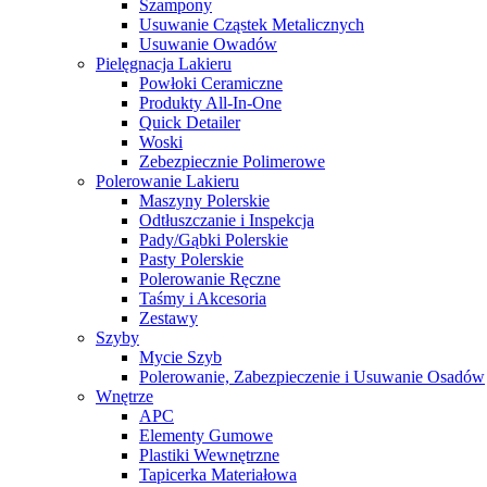
Szampony
Usuwanie Cząstek Metalicznych
Usuwanie Owadów
Pielęgnacja Lakieru
Powłoki Ceramiczne
Produkty All-In-One
Quick Detailer
Woski
Zebezpiecznie Polimerowe
Polerowanie Lakieru
Maszyny Polerskie
Odtłuszczanie i Inspekcja
Pady/Gąbki Polerskie
Pasty Polerskie
Polerowanie Ręczne
Taśmy i Akcesoria
Zestawy
Szyby
Mycie Szyb
Polerowanie, Zabezpieczenie i Usuwanie Osadów
Wnętrze
APC
Elementy Gumowe
Plastiki Wewnętrzne
Tapicerka Materiałowa