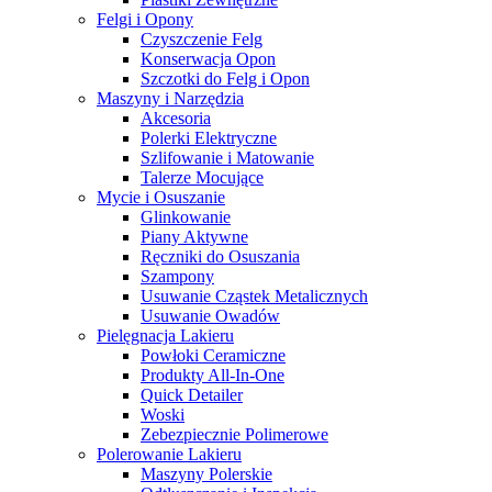
Felgi i Opony
Czyszczenie Felg
Konserwacja Opon
Szczotki do Felg i Opon
Maszyny i Narzędzia
Akcesoria
Polerki Elektryczne
Szlifowanie i Matowanie
Talerze Mocujące
Mycie i Osuszanie
Glinkowanie
Piany Aktywne
Ręczniki do Osuszania
Szampony
Usuwanie Cząstek Metalicznych
Usuwanie Owadów
Pielęgnacja Lakieru
Powłoki Ceramiczne
Produkty All-In-One
Quick Detailer
Woski
Zebezpiecznie Polimerowe
Polerowanie Lakieru
Maszyny Polerskie