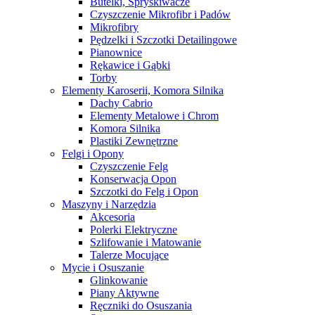
Butelki, Spryskiwacze
Czyszczenie Mikrofibr i Padów
Mikrofibry
Pędzelki i Szczotki Detailingowe
Pianownice
Rękawice i Gąbki
Torby
Elementy Karoserii, Komora Silnika
Dachy Cabrio
Elementy Metalowe i Chrom
Komora Silnika
Plastiki Zewnętrzne
Felgi i Opony
Czyszczenie Felg
Konserwacja Opon
Szczotki do Felg i Opon
Maszyny i Narzędzia
Akcesoria
Polerki Elektryczne
Szlifowanie i Matowanie
Talerze Mocujące
Mycie i Osuszanie
Glinkowanie
Piany Aktywne
Ręczniki do Osuszania