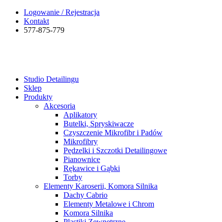
Logowanie / Rejestracja
Kontakt
577-875-779
Studio Detailingu
Sklep
Produkty
Akcesoria
Aplikatory
Butelki, Spryskiwacze
Czyszczenie Mikrofibr i Padów
Mikrofibry
Pędzelki i Szczotki Detailingowe
Pianownice
Rękawice i Gąbki
Torby
Elementy Karoserii, Komora Silnika
Dachy Cabrio
Elementy Metalowe i Chrom
Komora Silnika
Plastiki Zewnętrzne