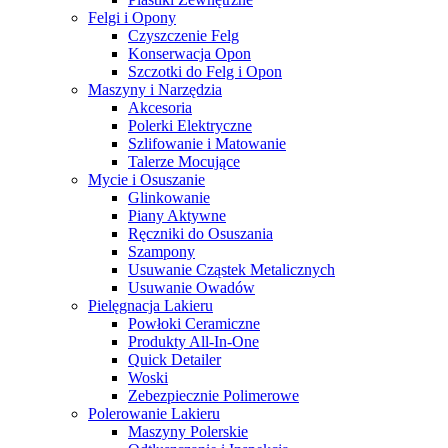
Felgi i Opony
Czyszczenie Felg
Konserwacja Opon
Szczotki do Felg i Opon
Maszyny i Narzędzia
Akcesoria
Polerki Elektryczne
Szlifowanie i Matowanie
Talerze Mocujące
Mycie i Osuszanie
Glinkowanie
Piany Aktywne
Ręczniki do Osuszania
Szampony
Usuwanie Cząstek Metalicznych
Usuwanie Owadów
Pielęgnacja Lakieru
Powłoki Ceramiczne
Produkty All-In-One
Quick Detailer
Woski
Zebezpiecznie Polimerowe
Polerowanie Lakieru
Maszyny Polerskie