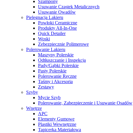
Szampony
Usuwanie Cząstek Metalicznych
Usuwanie Owadów
Pielęgnacja Lakieru
Powłoki Ceramiczne
Produkty All-In-One
Quick Detailer
Woski
Zebezpiecznie Polimerowe
Polerowanie Lakieru
Maszyny Polerskie
Odtłuszczanie i Inspekcja
Pady/Gąbki Polerskie
Pasty Polerskie
Polerowanie Ręczne
Taśmy i Akcesoria
Zestawy
Szyby
Mycie Szyb
Polerowanie, Zabezpieczenie i Usuwanie Osadów
Wnętrze
APC
Elementy Gumowe
Plastiki Wewnętrzne
Tapicerka Materiałowa