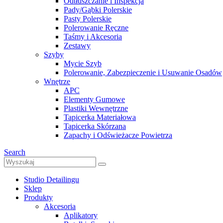
Odtłuszczanie i Inspekcja
Pady/Gąbki Polerskie
Pasty Polerskie
Polerowanie Ręczne
Taśmy i Akcesoria
Zestawy
Szyby
Mycie Szyb
Polerowanie, Zabezpieczenie i Usuwanie Osadów
Wnętrze
APC
Elementy Gumowe
Plastiki Wewnętrzne
Tapicerka Materiałowa
Tapicerka Skórzana
Zapachy i Odświeżacze Powietrza
Search
Studio Detailingu
Sklep
Produkty
Akcesoria
Aplikatory