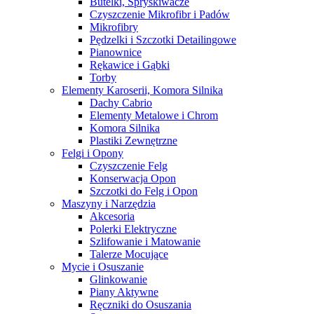
Butelki, Spryskiwacze
Czyszczenie Mikrofibr i Padów
Mikrofibry
Pędzelki i Szczotki Detailingowe
Pianownice
Rękawice i Gąbki
Torby
Elementy Karoserii, Komora Silnika
Dachy Cabrio
Elementy Metalowe i Chrom
Komora Silnika
Plastiki Zewnętrzne
Felgi i Opony
Czyszczenie Felg
Konserwacja Opon
Szczotki do Felg i Opon
Maszyny i Narzędzia
Akcesoria
Polerki Elektryczne
Szlifowanie i Matowanie
Talerze Mocujące
Mycie i Osuszanie
Glinkowanie
Piany Aktywne
Ręczniki do Osuszania