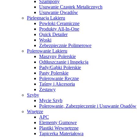
Szampony
Usuwanie Cząstek Metalicznych
Usuwanie Owadów
Pielęgnacja Lakieru
Powłoki Ceramiczne
Produkty All-In-One
Quick Detailer
Woski
Zebezpiecznie Polimerowe
Polerowanie Lakieru
Maszyny Polerskie
Odtłuszczanie i Inspekcja
Pady/Gąbki Polerskie
Pasty Polerskie
Polerowanie Ręczne
Taśmy i Akcesoria
Zestawy
Szyby
Mycie Szyb
Polerowanie, Zabezpieczenie i Usuwanie Osadów
Wnętrze
APC
Elementy Gumowe
Plastiki Wewnętrzne
Tapicerka Materiałowa