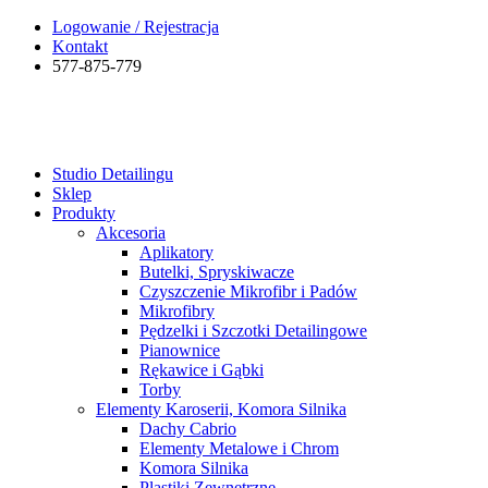
Logowanie / Rejestracja
Kontakt
577-875-779
Studio Detailingu
Sklep
Produkty
Akcesoria
Aplikatory
Butelki, Spryskiwacze
Czyszczenie Mikrofibr i Padów
Mikrofibry
Pędzelki i Szczotki Detailingowe
Pianownice
Rękawice i Gąbki
Torby
Elementy Karoserii, Komora Silnika
Dachy Cabrio
Elementy Metalowe i Chrom
Komora Silnika
Plastiki Zewnętrzne