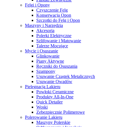
Felgi i Opony
Czyszczenie Felg
Konserwacja Opon
Szczotki do Felg i Opon
Maszyny i Narzędzia
Akcesoria
Polerki Elektryczne
Szlifowanie i Matowanie
Talerze Mocujące
Mycie i Osuszanie
Glinkowanie
Piany Aktywne
Ręczniki do Osuszania
Szampony
Usuwanie Cząstek Metalicznych
Usuwanie Owadów
Pielęgnacja Lakieru
Powłoki Ceramiczne
Produkty All-In-One
Quick Detailer
Woski
Zebezpiecznie Polimerowe
Polerowanie Lakieru
Maszyny Polerskie