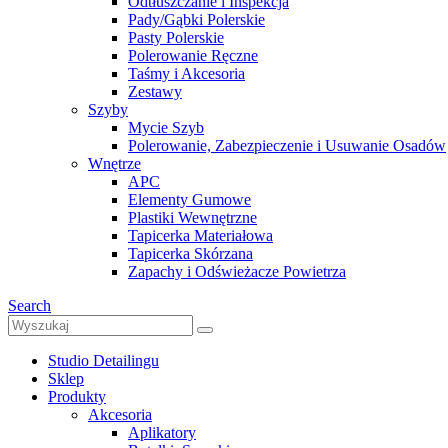
Odtłuszczanie i Inspekcja
Pady/Gąbki Polerskie
Pasty Polerskie
Polerowanie Ręczne
Taśmy i Akcesoria
Zestawy
Szyby
Mycie Szyb
Polerowanie, Zabezpieczenie i Usuwanie Osadów
Wnętrze
APC
Elementy Gumowe
Plastiki Wewnętrzne
Tapicerka Materiałowa
Tapicerka Skórzana
Zapachy i Odświeżacze Powietrza
Search
Studio Detailingu
Sklep
Produkty
Akcesoria
Aplikatory