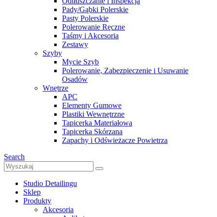
Odtłuszczanie i Inspekcja
Pady/Gąbki Polerskie
Pasty Polerskie
Polerowanie Ręczne
Taśmy i Akcesoria
Zestawy
Szyby
Mycie Szyb
Polerowanie, Zabezpieczenie i Usuwanie
Osadów
Wnętrze
APC
Elementy Gumowe
Plastiki Wewnętrzne
Tapicerka Materiałowa
Tapicerka Skórzana
Zapachy i Odświeżacze Powietrza
Search
Studio Detailingu
Sklep
Produkty
Akcesoria