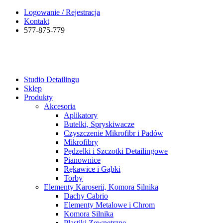
Logowanie / Rejestracja
Kontakt
577-875-779
Studio Detailingu
Sklep
Produkty
Akcesoria
Aplikatory
Butelki, Spryskiwacze
Czyszczenie Mikrofibr i Padów
Mikrofibry
Pędzelki i Szczotki Detailingowe
Pianownice
Rękawice i Gąbki
Torby
Elementy Karoserii, Komora Silnika
Dachy Cabrio
Elementy Metalowe i Chrom
Komora Silnika
Plastiki Zewnętrzne