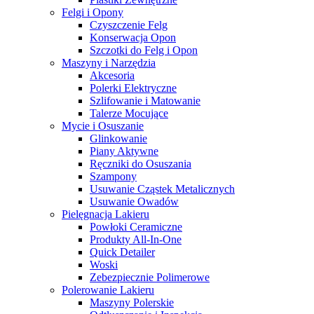
Felgi i Opony
Czyszczenie Felg
Konserwacja Opon
Szczotki do Felg i Opon
Maszyny i Narzędzia
Akcesoria
Polerki Elektryczne
Szlifowanie i Matowanie
Talerze Mocujące
Mycie i Osuszanie
Glinkowanie
Piany Aktywne
Ręczniki do Osuszania
Szampony
Usuwanie Cząstek Metalicznych
Usuwanie Owadów
Pielęgnacja Lakieru
Powłoki Ceramiczne
Produkty All-In-One
Quick Detailer
Woski
Zebezpiecznie Polimerowe
Polerowanie Lakieru
Maszyny Polerskie