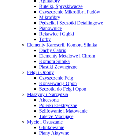
Aplikatory
Butelki, Spryskiwacze
Czyszczenie Mikrofibr i Padów
Mikrofibry
Pędzelki i Szczotki Detailingowe
Pianownice
Rękawice i Gąbki
Torby
Elementy Karoserii, Komora Silnika
Dachy Cabrio
Elementy Metalowe i Chrom
Komora Silnika
Plastiki Zewnętrzne
Felgi i Opony
Czyszczenie Felg
Konserwacja Opon
Szczotki do Felg i Opon
Maszyny i Narzędzia
Akcesoria
Polerki Elektryczne
Szlifowanie i Matowanie
Talerze Mocujące
Mycie i Osuszanie
Glinkowanie
Piany Aktywne