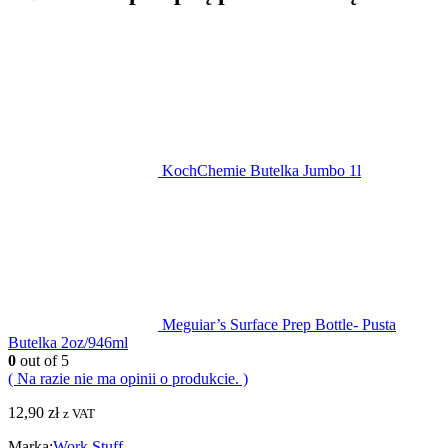
KochChemie Butelka Jumbo 1l
Meguiar’s Surface Prep Bottle- Pusta
Butelka 2oz/946ml
0
out of 5
( Na razie nie ma opinii o produkcie. )
12,90
zł
z VAT
Marka:
Work Stuff