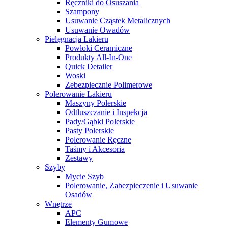
Ręczniki do Osuszania
Szampony
Usuwanie Cząstek Metalicznych
Usuwanie Owadów
Pielęgnacja Lakieru
Powłoki Ceramiczne
Produkty All-In-One
Quick Detailer
Woski
Zebezpiecznie Polimerowe
Polerowanie Lakieru
Maszyny Polerskie
Odtłuszczanie i Inspekcja
Pady/Gąbki Polerskie
Pasty Polerskie
Polerowanie Ręczne
Taśmy i Akcesoria
Zestawy
Szyby
Mycie Szyb
Polerowanie, Zabezpieczenie i Usuwanie
Osadów
Wnętrze
APC
Elementy Gumowe