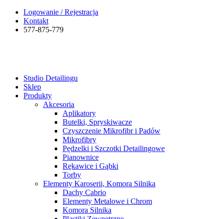
Logowanie / Rejestracja
Kontakt
577-875-779
Studio Detailingu
Sklep
Produkty
Akcesoria
Aplikatory
Butelki, Spryskiwacze
Czyszczenie Mikrofibr i Padów
Mikrofibry
Pędzelki i Szczotki Detailingowe
Pianownice
Rękawice i Gąbki
Torby
Elementy Karoserii, Komora Silnika
Dachy Cabrio
Elementy Metalowe i Chrom
Komora Silnika
Plastiki Zewnętrzne