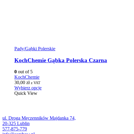
Pady/Gąbki Polerskie
KochChemie Gąbka Polerska Czarna
0
out of 5
KochChemie
30,00
zł
z VAT
Wybierz opcje
Quick View
ul. Droga Męczenników Majdanka 74,
20-325 Lublin
577-875-779