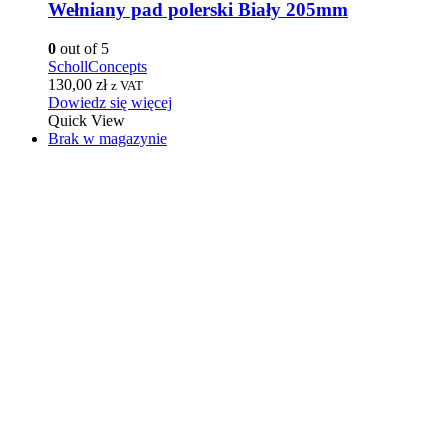
Wełniany pad polerski Biały 205mm
0
out of 5
SchollConcepts
130,00
zł
z VAT
Dowiedz się więcej
Quick View
Brak w magazynie