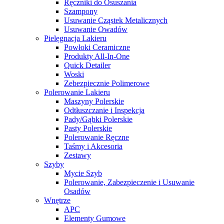
Ręczniki do Osuszania
Szampony
Usuwanie Cząstek Metalicznych
Usuwanie Owadów
Pielęgnacja Lakieru
Powłoki Ceramiczne
Produkty All-In-One
Quick Detailer
Woski
Zebezpiecznie Polimerowe
Polerowanie Lakieru
Maszyny Polerskie
Odtłuszczanie i Inspekcja
Pady/Gąbki Polerskie
Pasty Polerskie
Polerowanie Ręczne
Taśmy i Akcesoria
Zestawy
Szyby
Mycie Szyb
Polerowanie, Zabezpieczenie i Usuwanie
Osadów
Wnętrze
APC
Elementy Gumowe