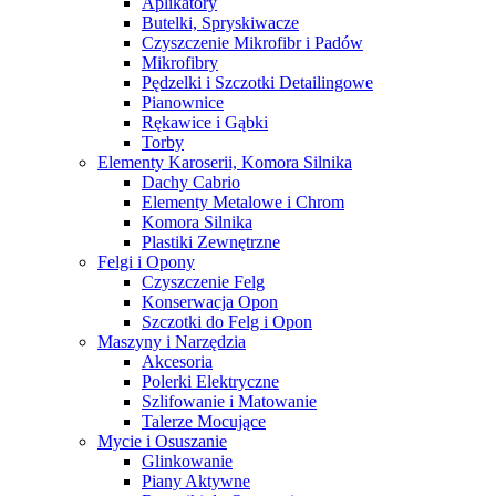
Aplikatory
Butelki, Spryskiwacze
Czyszczenie Mikrofibr i Padów
Mikrofibry
Pędzelki i Szczotki Detailingowe
Pianownice
Rękawice i Gąbki
Torby
Elementy Karoserii, Komora Silnika
Dachy Cabrio
Elementy Metalowe i Chrom
Komora Silnika
Plastiki Zewnętrzne
Felgi i Opony
Czyszczenie Felg
Konserwacja Opon
Szczotki do Felg i Opon
Maszyny i Narzędzia
Akcesoria
Polerki Elektryczne
Szlifowanie i Matowanie
Talerze Mocujące
Mycie i Osuszanie
Glinkowanie
Piany Aktywne