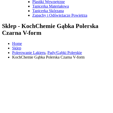
Plastiki Wewnętrzne
Tapicerka Materiałowa
Tapicerka Skórzana
Zapachy i Odświeżacze Powietrza
Sklep - KochChemie Gąbka Polerska
Czarna V-form
Home
Sklep
Polerowanie Lakieru
,
Pady/Gąbki Polerskie
KochChemie Gąbka Polerska Czarna V-form