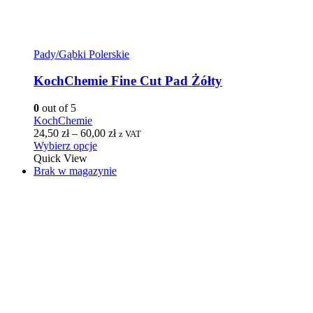
Pady/Gąbki Polerskie
KochChemie Fine Cut Pad Żółty
0
out of 5
KochChemie
24,50
zł
–
60,00
zł
z VAT
Wybierz opcje
Quick View
Brak w magazynie