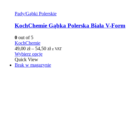
Pady/Gąbki Polerskie
KochChemie Gąbka Polerska Biała V-Form
0
out of 5
KochChemie
49,00
zł
–
54,50
zł
z VAT
Wybierz opcje
Quick View
Brak w magazynie