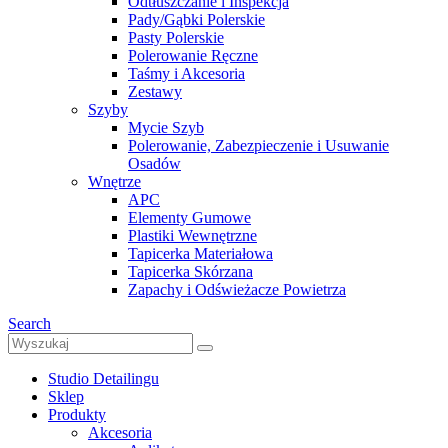
Odtłuszczanie i Inspekcja
Pady/Gąbki Polerskie
Pasty Polerskie
Polerowanie Ręczne
Taśmy i Akcesoria
Zestawy
Szyby
Mycie Szyb
Polerowanie, Zabezpieczenie i Usuwanie
Osadów
Wnętrze
APC
Elementy Gumowe
Plastiki Wewnętrzne
Tapicerka Materiałowa
Tapicerka Skórzana
Zapachy i Odświeżacze Powietrza
Search
Studio Detailingu
Sklep
Produkty
Akcesoria