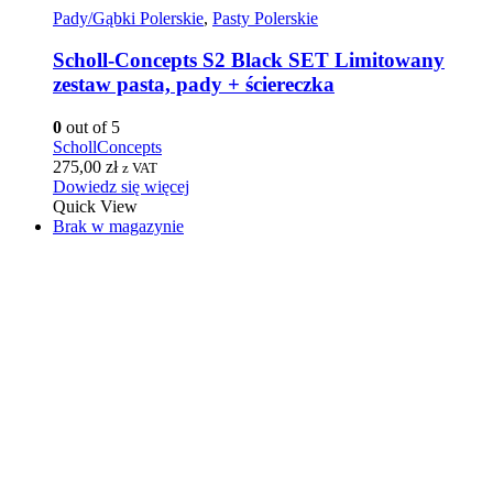
Pady/Gąbki Polerskie
,
Pasty Polerskie
Scholl-Concepts S2 Black SET Limitowany
zestaw pasta, pady + ściereczka
0
out of 5
SchollConcepts
275,00
zł
z VAT
Dowiedz się więcej
Quick View
Brak w magazynie