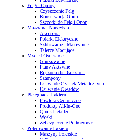
Felgi i Opony
Czyszczenie Felg
Konserwacja Opon
Szczotki do Felg i Opon
Maszyny i Narzędzia
Akcesoria
Polerki Elektryczne
Szlifowanie i Matowanie
Talerze Mocujące
Mycie i Osuszanie
Glinkowanie
Piany Aktywne
Ręczniki do Osuszania
Szampony
Usuwanie Cząstek Metalicznych
Usuwanie Owadów
Pielęgnacja Lakieru
Powłoki Ceramiczne
Produkty All-In-One
Quick Detailer
Woski
Zebezpiecznie Polimerowe
Polerowanie Lakieru
Maszyny Polerskie