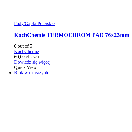
Pady/Gąbki Polerskie
KochChemie TERMOCHROM PAD 76x23mm
0
out of 5
KochChemie
60,00
zł
z VAT
Dowiedz się więcej
Quick View
Brak w magazynie