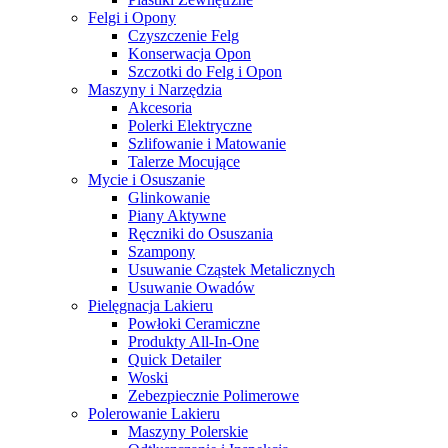
Felgi i Opony
Czyszczenie Felg
Konserwacja Opon
Szczotki do Felg i Opon
Maszyny i Narzędzia
Akcesoria
Polerki Elektryczne
Szlifowanie i Matowanie
Talerze Mocujące
Mycie i Osuszanie
Glinkowanie
Piany Aktywne
Ręczniki do Osuszania
Szampony
Usuwanie Cząstek Metalicznych
Usuwanie Owadów
Pielęgnacja Lakieru
Powłoki Ceramiczne
Produkty All-In-One
Quick Detailer
Woski
Zebezpiecznie Polimerowe
Polerowanie Lakieru
Maszyny Polerskie