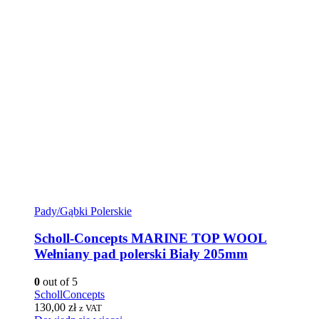
Pady/Gąbki Polerskie
Scholl-Concepts MARINE TOP WOOL
Wełniany pad polerski Biały 205mm
0
out of 5
SchollConcepts
130,00
zł
z VAT