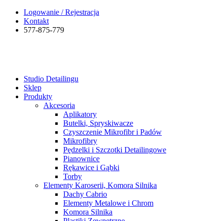
Logowanie / Rejestracja
Kontakt
577-875-779
Studio Detailingu
Sklep
Produkty
Akcesoria
Aplikatory
Butelki, Spryskiwacze
Czyszczenie Mikrofibr i Padów
Mikrofibry
Pędzelki i Szczotki Detailingowe
Pianownice
Rękawice i Gąbki
Torby
Elementy Karoserii, Komora Silnika
Dachy Cabrio
Elementy Metalowe i Chrom
Komora Silnika
Plastiki Zewnętrzne