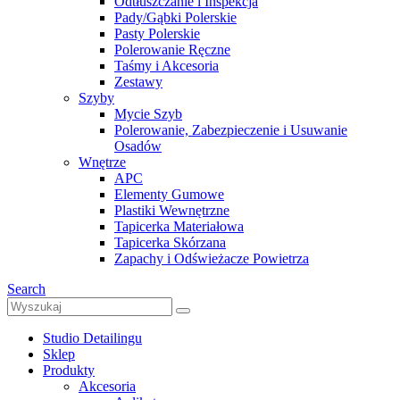
Odtłuszczanie i Inspekcja
Pady/Gąbki Polerskie
Pasty Polerskie
Polerowanie Ręczne
Taśmy i Akcesoria
Zestawy
Szyby
Mycie Szyb
Polerowanie, Zabezpieczenie i Usuwanie
Osadów
Wnętrze
APC
Elementy Gumowe
Plastiki Wewnętrzne
Tapicerka Materiałowa
Tapicerka Skórzana
Zapachy i Odświeżacze Powietrza
Search
Studio Detailingu
Sklep
Produkty
Akcesoria