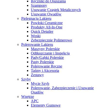
Ręczniki do Osuszania
Szampony
Usuwanie Cząstek Metalicznych
Usuwanie Owadów
Pielęgnacja Lakieru
Powłoki Ceramiczne
Produkty All-In-One
Quick Detailer
Woski
Zebezpiecznie Polimerowe
Polerowanie Lakieru
Maszyny Polerskie
Odtłuszczanie i Inspekcja
Pady/Gąbki Polerskie
Pasty Polerskie
Polerowanie Ręczne
Taśmy i Akcesoria
Zestawy
Szyby
Mycie Szyb
Polerowanie, Zabezpieczenie i Usuwanie
Osadów
Wnętrze
APC
Elementy Gumowe