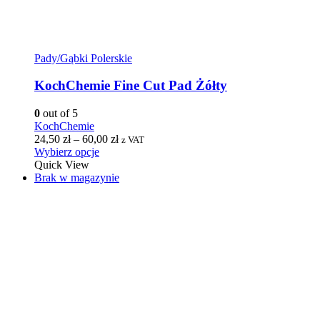
Pady/Gąbki Polerskie
KochChemie Fine Cut Pad Żółty
0
out of 5
KochChemie
24,50
zł
–
60,00
zł
z VAT
Wybierz opcje
Quick View
Brak w magazynie