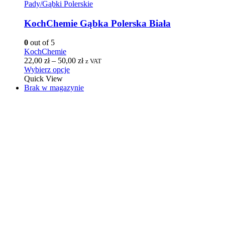
Pady/Gąbki Polerskie
KochChemie Gąbka Polerska Biała
0
out of 5
KochChemie
22,00
zł
–
50,00
zł
z VAT
Wybierz opcje
Quick View
Brak w magazynie