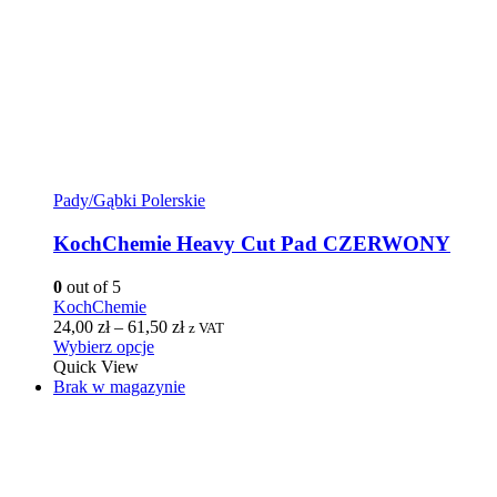
Pady/Gąbki Polerskie
KochChemie Heavy Cut Pad CZERWONY
0
out of 5
KochChemie
24,00
zł
–
61,50
zł
z VAT
Wybierz opcje
Quick View
Brak w magazynie