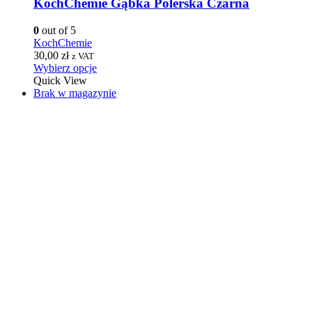
KochChemie Gąbka Polerska Czarna
0
out of 5
KochChemie
30,00
zł
z VAT
Wybierz opcje
Quick View
Brak w magazynie