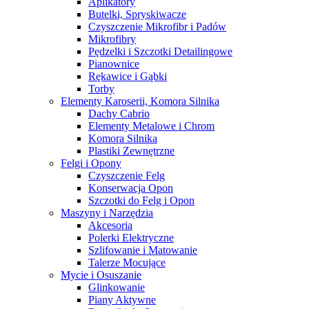
Aplikatory
Butelki, Spryskiwacze
Czyszczenie Mikrofibr i Padów
Mikrofibry
Pędzelki i Szczotki Detailingowe
Pianownice
Rękawice i Gąbki
Torby
Elementy Karoserii, Komora Silnika
Dachy Cabrio
Elementy Metalowe i Chrom
Komora Silnika
Plastiki Zewnętrzne
Felgi i Opony
Czyszczenie Felg
Konserwacja Opon
Szczotki do Felg i Opon
Maszyny i Narzędzia
Akcesoria
Polerki Elektryczne
Szlifowanie i Matowanie
Talerze Mocujące
Mycie i Osuszanie
Glinkowanie
Piany Aktywne