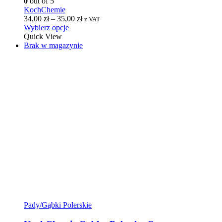
0
out of 5
KochChemie
34,00
zł
–
35,00
zł
z VAT
Wybierz opcje
Quick View
Brak w magazynie
Pady/Gąbki Polerskie