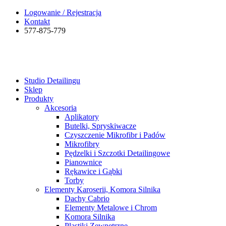
Logowanie / Rejestracja
Kontakt
577-875-779
Studio Detailingu
Sklep
Produkty
Akcesoria
Aplikatory
Butelki, Spryskiwacze
Czyszczenie Mikrofibr i Padów
Mikrofibry
Pędzelki i Szczotki Detailingowe
Pianownice
Rękawice i Gąbki
Torby
Elementy Karoserii, Komora Silnika
Dachy Cabrio
Elementy Metalowe i Chrom
Komora Silnika
Plastiki Zewnętrzne