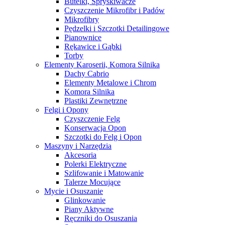
Butelki, Spryskiwacze
Czyszczenie Mikrofibr i Padów
Mikrofibry
Pędzelki i Szczotki Detailingowe
Pianownice
Rękawice i Gąbki
Torby
Elementy Karoserii, Komora Silnika
Dachy Cabrio
Elementy Metalowe i Chrom
Komora Silnika
Plastiki Zewnętrzne
Felgi i Opony
Czyszczenie Felg
Konserwacja Opon
Szczotki do Felg i Opon
Maszyny i Narzędzia
Akcesoria
Polerki Elektryczne
Szlifowanie i Matowanie
Talerze Mocujące
Mycie i Osuszanie
Glinkowanie
Piany Aktywne
Ręczniki do Osuszania