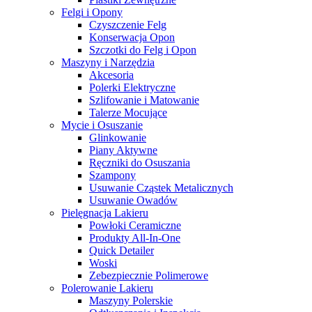
Felgi i Opony
Czyszczenie Felg
Konserwacja Opon
Szczotki do Felg i Opon
Maszyny i Narzędzia
Akcesoria
Polerki Elektryczne
Szlifowanie i Matowanie
Talerze Mocujące
Mycie i Osuszanie
Glinkowanie
Piany Aktywne
Ręczniki do Osuszania
Szampony
Usuwanie Cząstek Metalicznych
Usuwanie Owadów
Pielęgnacja Lakieru
Powłoki Ceramiczne
Produkty All-In-One
Quick Detailer
Woski
Zebezpiecznie Polimerowe
Polerowanie Lakieru
Maszyny Polerskie