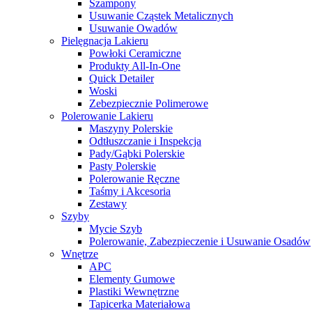
Szampony
Usuwanie Cząstek Metalicznych
Usuwanie Owadów
Pielęgnacja Lakieru
Powłoki Ceramiczne
Produkty All-In-One
Quick Detailer
Woski
Zebezpiecznie Polimerowe
Polerowanie Lakieru
Maszyny Polerskie
Odtłuszczanie i Inspekcja
Pady/Gąbki Polerskie
Pasty Polerskie
Polerowanie Ręczne
Taśmy i Akcesoria
Zestawy
Szyby
Mycie Szyb
Polerowanie, Zabezpieczenie i Usuwanie Osadów
Wnętrze
APC
Elementy Gumowe
Plastiki Wewnętrzne
Tapicerka Materiałowa