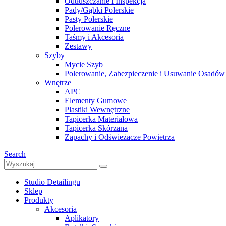
Odtłuszczanie i Inspekcja
Pady/Gąbki Polerskie
Pasty Polerskie
Polerowanie Ręczne
Taśmy i Akcesoria
Zestawy
Szyby
Mycie Szyb
Polerowanie, Zabezpieczenie i Usuwanie Osadów
Wnętrze
APC
Elementy Gumowe
Plastiki Wewnętrzne
Tapicerka Materiałowa
Tapicerka Skórzana
Zapachy i Odświeżacze Powietrza
Search
Studio Detailingu
Sklep
Produkty
Akcesoria
Aplikatory