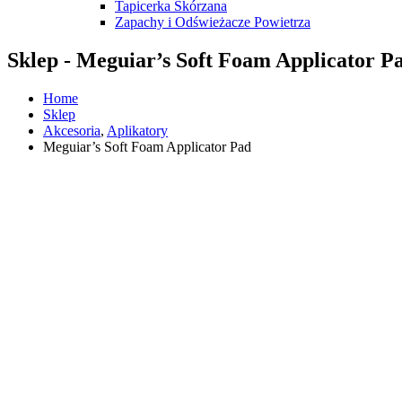
Tapicerka Skórzana
Zapachy i Odświeżacze Powietrza
Sklep - Meguiar’s Soft Foam Applicator P
Home
Sklep
Akcesoria
,
Aplikatory
Meguiar’s Soft Foam Applicator Pad