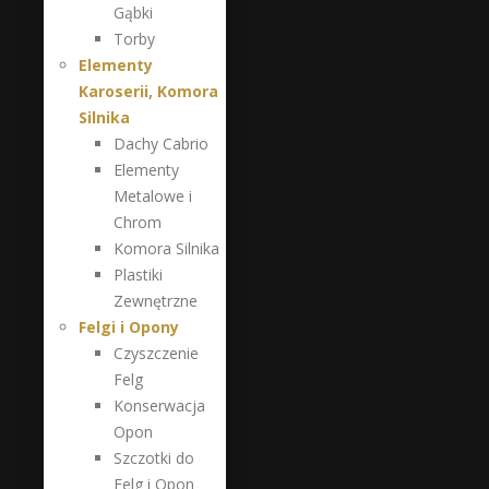
Gąbki
Torby
Elementy
Karoserii, Komora
Silnika
Dachy Cabrio
Elementy
Metalowe i
Chrom
Komora Silnika
Plastiki
Zewnętrzne
Felgi i Opony
Czyszczenie
Felg
Konserwacja
Opon
Szczotki do
Felg i Opon