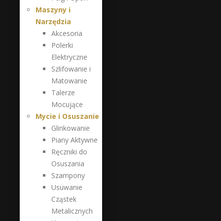
Maszyny i
Narzędzia
Akcesoria
Polerki
Elektryczne
Szlifowanie i
Matowanie
Talerze
Mocujące
Mycie i Osuszanie
Glinkowanie
Piany Aktywne
Ręczniki do
Osuszania
Szampony
Usuwanie
Cząstek
Metalicznych