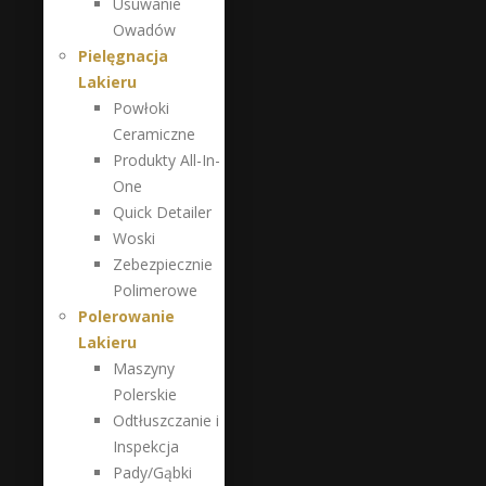
Usuwanie
Owadów
Pielęgnacja
Lakieru
Powłoki
Ceramiczne
Produkty All-In-
One
Quick Detailer
Woski
Zebezpiecznie
Polimerowe
Polerowanie
Lakieru
Maszyny
Polerskie
Odtłuszczanie i
Inspekcja
Pady/Gąbki