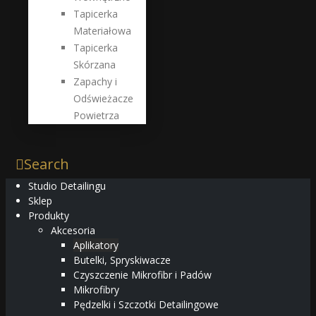
Tapicerka
Materiałowa
Tapicerka
Skórzana
Zapachy i
Odświeżacze
Powietrza
Search
Studio Detailingu
Sklep
Produkty
Akcesoria
Aplikatory
Butelki, Spryskiwacze
Czyszczenie Mikrofibr i Padów
Mikrofibry
Pędzelki i Szczotki Detailingowe