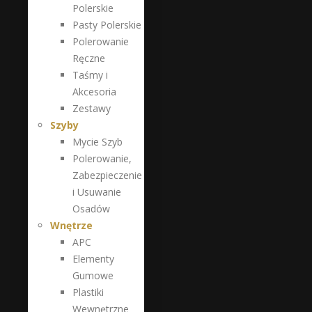
Polerskie
Pasty Polerskie
Polerowanie
Ręczne
Taśmy i
Akcesoria
Zestawy
Szyby
Mycie Szyb
Polerowanie,
Zabezpieczenie
i Usuwanie
Osadów
Wnętrze
APC
Elementy
Gumowe
Plastiki
Wewnętrzne