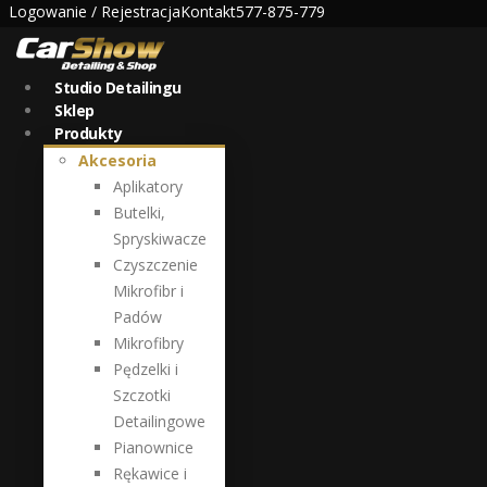
Logowanie / Rejestracja
Kontakt
577-875-779
Studio Detailingu
Sklep
Produkty
Akcesoria
Aplikatory
Butelki,
Spryskiwacze
Czyszczenie
Mikrofibr i
Padów
Mikrofibry
Pędzelki i
Szczotki
Detailingowe
Pianownice
Rękawice i