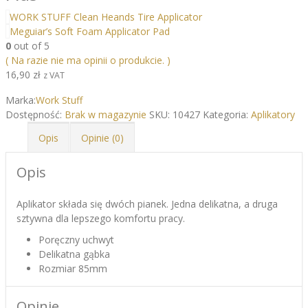
WORK STUFF Clean Heands Tire Applicator
Meguiar’s Soft Foam Applicator Pad
0
out of 5
( Na razie nie ma opinii o produkcie. )
16,90
zł
z VAT
Marka:
Work Stuff
Dostępność:
Brak w magazynie
SKU:
10427
Kategoria:
Aplikatory
Opis
Opinie (0)
Opis
Aplikator składa się dwóch pianek. Jedna delikatna, a druga
sztywna dla lepszego komfortu pracy.
Poręczny uchwyt
Delikatna gąbka
Rozmiar 85mm
Opinie