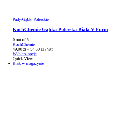
Pady/Gąbki Polerskie
KochChemie Gąbka Polerska Biała V-Form
0
out of 5
KochChemie
49,00
zł
–
54,50
zł
z VAT
Wybierz opcje
Quick View
Brak w magazynie