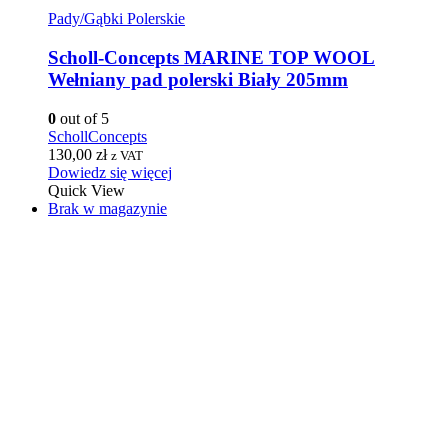
Pady/Gąbki Polerskie
Scholl-Concepts MARINE TOP WOOL
Wełniany pad polerski Biały 205mm
0
out of 5
SchollConcepts
130,00
zł
z VAT
Dowiedz się więcej
Quick View
Brak w magazynie