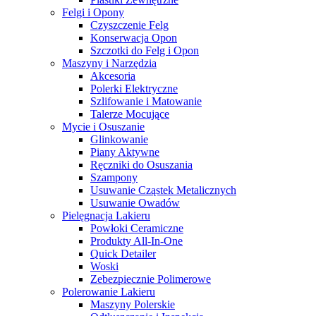
Felgi i Opony
Czyszczenie Felg
Konserwacja Opon
Szczotki do Felg i Opon
Maszyny i Narzędzia
Akcesoria
Polerki Elektryczne
Szlifowanie i Matowanie
Talerze Mocujące
Mycie i Osuszanie
Glinkowanie
Piany Aktywne
Ręczniki do Osuszania
Szampony
Usuwanie Cząstek Metalicznych
Usuwanie Owadów
Pielęgnacja Lakieru
Powłoki Ceramiczne
Produkty All-In-One
Quick Detailer
Woski
Zebezpiecznie Polimerowe
Polerowanie Lakieru
Maszyny Polerskie