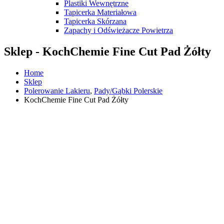
Plastiki Wewnętrzne
Tapicerka Materiałowa
Tapicerka Skórzana
Zapachy i Odświeżacze Powietrza
Sklep - KochChemie Fine Cut Pad Żółty
Home
Sklep
Polerowanie Lakieru
,
Pady/Gąbki Polerskie
KochChemie Fine Cut Pad Żółty