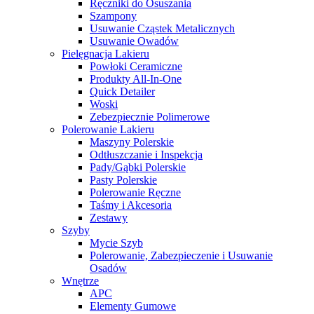
Ręczniki do Osuszania
Szampony
Usuwanie Cząstek Metalicznych
Usuwanie Owadów
Pielęgnacja Lakieru
Powłoki Ceramiczne
Produkty All-In-One
Quick Detailer
Woski
Zebezpiecznie Polimerowe
Polerowanie Lakieru
Maszyny Polerskie
Odtłuszczanie i Inspekcja
Pady/Gąbki Polerskie
Pasty Polerskie
Polerowanie Ręczne
Taśmy i Akcesoria
Zestawy
Szyby
Mycie Szyb
Polerowanie, Zabezpieczenie i Usuwanie
Osadów
Wnętrze
APC
Elementy Gumowe