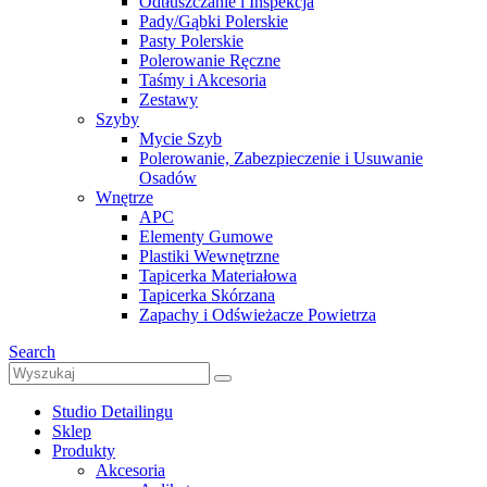
Odtłuszczanie i Inspekcja
Pady/Gąbki Polerskie
Pasty Polerskie
Polerowanie Ręczne
Taśmy i Akcesoria
Zestawy
Szyby
Mycie Szyb
Polerowanie, Zabezpieczenie i Usuwanie
Osadów
Wnętrze
APC
Elementy Gumowe
Plastiki Wewnętrzne
Tapicerka Materiałowa
Tapicerka Skórzana
Zapachy i Odświeżacze Powietrza
Search
Studio Detailingu
Sklep
Produkty
Akcesoria