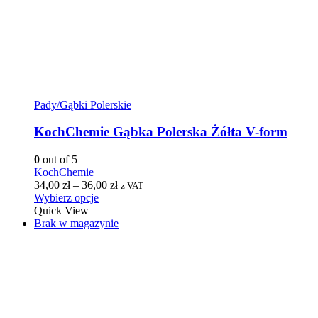
Pady/Gąbki Polerskie
KochChemie Gąbka Polerska Żółta V-form
0
out of 5
KochChemie
34,00
zł
–
36,00
zł
z VAT
Wybierz opcje
Quick View
Brak w magazynie