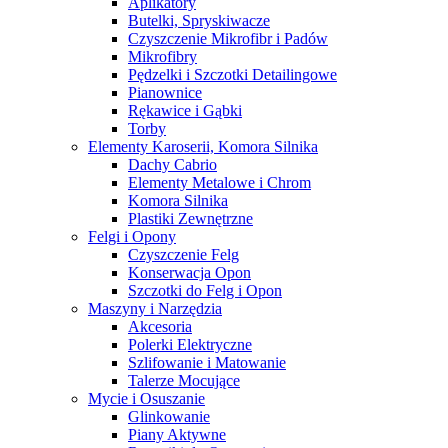
Aplikatory
Butelki, Spryskiwacze
Czyszczenie Mikrofibr i Padów
Mikrofibry
Pędzelki i Szczotki Detailingowe
Pianownice
Rękawice i Gąbki
Torby
Elementy Karoserii, Komora Silnika
Dachy Cabrio
Elementy Metalowe i Chrom
Komora Silnika
Plastiki Zewnętrzne
Felgi i Opony
Czyszczenie Felg
Konserwacja Opon
Szczotki do Felg i Opon
Maszyny i Narzędzia
Akcesoria
Polerki Elektryczne
Szlifowanie i Matowanie
Talerze Mocujące
Mycie i Osuszanie
Glinkowanie
Piany Aktywne