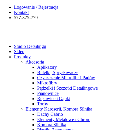
Logowanie / Rejestracja
Kontakt
577-875-779
Studio Detailingu
Sklep
Produkty
Akcesoria
Aplikatory
Butelki, Spryskiwacze
Czyszczenie Mikrofibr i Padów
Mikrofibry
Pędzelki i Szczotki Detailingowe
Pianownice
Rękawice i Gąbki
Torby
Elementy Karoserii, Komora Silnika
Dachy Cabrio
Elementy Metalowe i Chrom
Komora Silnika
Plastiki Zewnętrzne