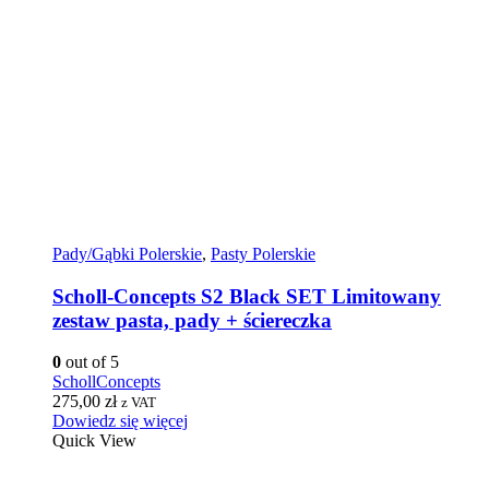
Pady/Gąbki Polerskie
,
Pasty Polerskie
Scholl-Concepts S2 Black SET Limitowany
zestaw pasta, pady + ściereczka
0
out of 5
SchollConcepts
275,00
zł
z VAT
Dowiedz się więcej
Quick View